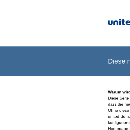
Diese n
Warum wird
Diese Seite 
dass die ne
Ohne diese 
united-doma
konfigurier
Homepage-B