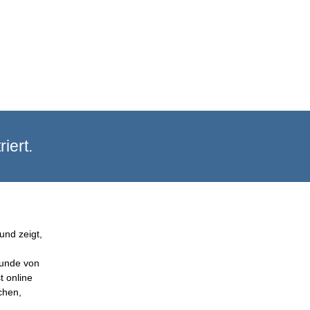
iert.
und zeigt,
Kunde von
t online
chen,